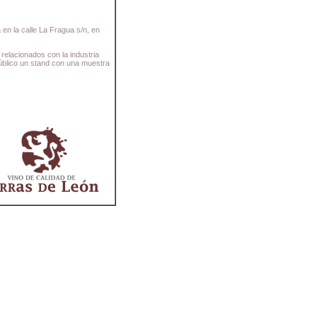
en la calle La Fragua s/n, en
relacionados con la industria
público un stand con una muestra